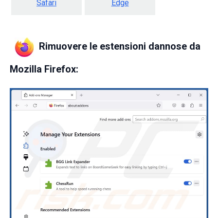
Safari
Edge
Rimuovere le estensioni dannose da
Mozilla Firefox: