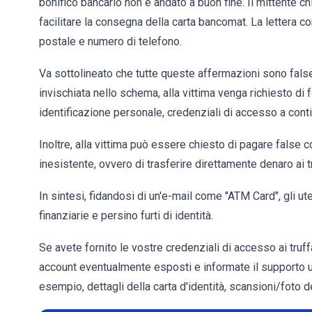
bonifico bancario non è andato a buon fine. Il mittente ch
facilitare la consegna della carta bancomat. La lettera 
postale e numero di telefono.
Va sottolineato che tutte queste affermazioni sono false
invischiata nello schema, alla vittima venga richiesto di for
identificazione personale, credenziali di accesso a conti f
Inoltre, alla vittima può essere chiesto di pagare false
inesistente, ovvero di trasferire direttamente denaro ai tr
In sintesi, fidandosi di un'e-mail come "ATM Card", gli ut
finanziarie e persino furti di identità.
Se avete fornito le vostre credenziali di accesso ai truf
account eventualmente esposti e informate il supporto uff
esempio, dettagli della carta d'identità, scansioni/foto d