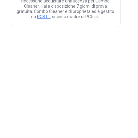
necessario acquistare una licenza per Combo
Cleaner. Hai a disposizione 7 giorni di prova
gratuita. Combo Cleaner è di proprietà ed è gestito
da
RCS LT
, società madre di PCRisk.