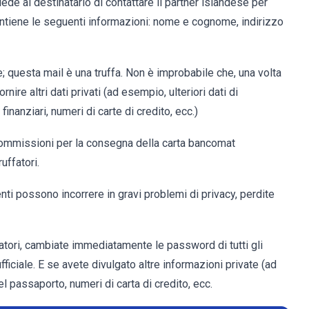
iede al destinatario di contattare il partner islandese per
contiene le seguenti informazioni: nome e cognome, indirizzo
; questa mail è una truffa. Non è improbabile che, una volta
nire altri dati privati (ad esempio, ulteriori dati di
inanziari, numeri di carte di credito, ecc.)
 commissioni per la consegna della carta bancomat
uffatori.
enti possono incorrere in gravi problemi di privacy, perdite
fatori, cambiate immediatamente le password di tutti gli
iciale. E se avete divulgato altre informazioni private (ad
el passaporto, numeri di carta di credito, ecc.