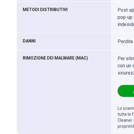
METODI DISTRIBUTIVI
Post sp
pop-up 
indesid
DANNI
Perdita
RIMOZIONE DEI MALWARE (MAC)
Per eli
con un s
sicurez
Lo scanne
tutte le
Cleaner. 
propriet