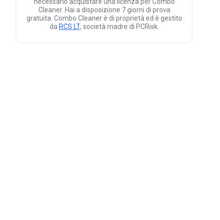
necessario acquistare una licenza per Combo
Cleaner. Hai a disposizione 7 giorni di prova
gratuita. Combo Cleaner è di proprietà ed è gestito
da
RCS LT
, società madre di PCRisk.