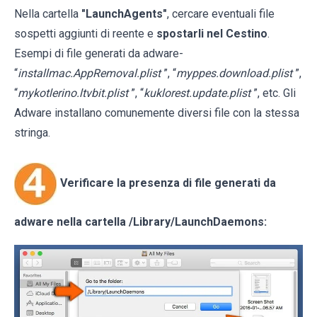
Nella cartella
"LaunchAgents"
, cercare eventuali file
sospetti aggiunti di reente e
spostarli nel Cestino
.
Esempi di file generati da adware-
“
installmac.AppRemoval.plist
”, “
myppes.download.plist
”,
“
mykotlerino.ltvbit.plist
”, “
kuklorest.update.plist
”, etc. Gli
Adware installano comunemente diversi file con la stessa
stringa.
Verificare la presenza di file generati da
adware nella cartella
/Library/LaunchDaemons
: