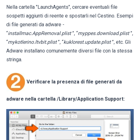
Nella cartella "LaunchAgents", cercare eventuali file
sospetti aggiunti di reente e spostarli nel Cestino. Esempi
di file generati da adware -
“
installmac.AppRemoval.plist
”, “
myppes.download.plist
”,
“
mykotlerino.ltvbit.plist
”, “
kuklorest.update.plist
”, etc. Gli
Adware installano comunemente diversi file con la stessa
stringa.
Verificare la presenza di file generati da
adware nella cartella
/Library/Application Support
: