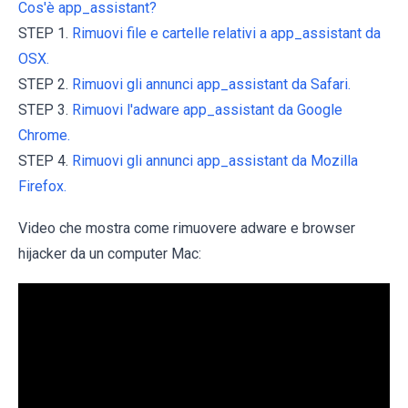
Cos'è app_assistant?
STEP 1.
Rimuovi file e cartelle relativi a app_assistant da
OSX.
STEP 2.
Rimuovi gli annunci app_assistant da Safari.
STEP 3.
Rimuovi l'adware app_assistant da Google
Chrome.
STEP 4.
Rimuovi gli annunci app_assistant da Mozilla
Firefox.
Video che mostra come rimuovere adware e browser
hijacker da un computer Mac: