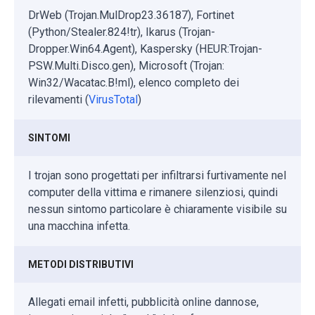
DrWeb (Trojan.MulDrop23.36187), Fortinet
(Python/Stealer.824!tr), Ikarus (Trojan-
Dropper.Win64.Agent), Kaspersky (HEUR:Trojan-
PSW.Multi.Disco.gen), Microsoft (Trojan:
Win32/Wacatac.B!ml), elenco completo dei
rilevamenti (
VirusTotal
)
SINTOMI
I trojan sono progettati per infiltrarsi furtivamente nel
computer della vittima e rimanere silenziosi, quindi
nessun sintomo particolare è chiaramente visibile su
una macchina infetta.
METODI DISTRIBUTIVI
Allegati email infetti, pubblicità online dannose,