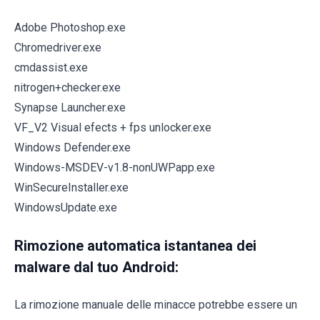
Adobe Photoshop.exe
Chromedriver.exe
cmdassist.exe
nitrogen+checker.exe
Synapse Launcher.exe
VF_V2 Visual efects + fps unlocker.exe
Windows Defender.exe
Windows-MSDEV-v1.8-nonUWPapp.exe
WinSecureInstaller.exe
WindowsUpdate.exe
Rimozione automatica istantanea dei
malware dal tuo Android:
La rimozione manuale delle minacce potrebbe essere un