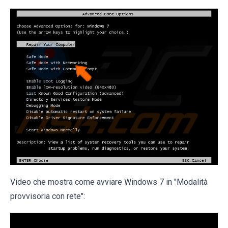
Video che mostra come avviare Windows 7 in "Modalità
provvisoria con rete":