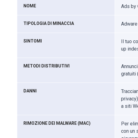
NOME
Ads by 
TIPOLOGIA DI MINACCIA
Adware
SINTOMI
Il tuo c
up indes
METODI DISTRIBUTIVI
Annunci
gratuiti
DANNI
Traccia
privacy)
a siti W
RIMOZIONE DEI MALWARE (MAC)
Per eli
con un s