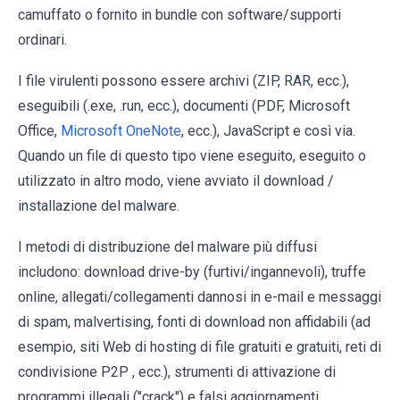
camuffato o fornito in bundle con software/supporti
ordinari.
I file virulenti possono essere archivi (ZIP, RAR, ecc.),
eseguibili (.exe, .run, ecc.), documenti (PDF, Microsoft
Office,
Microsoft OneNote
, ecc.), JavaScript e così via.
Quando un file di questo tipo viene eseguito, eseguito o
utilizzato in altro modo, viene avviato il download /
installazione del malware.
I metodi di distribuzione del malware più diffusi
includono: download drive-by (furtivi/ingannevoli), truffe
online, allegati/collegamenti dannosi in e-mail e messaggi
di spam, malvertising, fonti di download non affidabili (ad
esempio, siti Web di hosting di file gratuiti e gratuiti, reti di
condivisione P2P , ecc.), strumenti di attivazione di
programmi illegali ("crack") e falsi aggiornamenti.
.