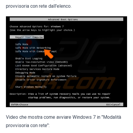
provvisoria con rete dall'elenco.
Video che mostra come avviare Windows 7 in "Modalità
provvisoria con rete":