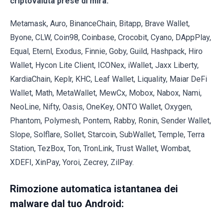
criptovaluta prese di mira:
Metamask, Auro, BinanceChain, Bitapp, Brave Wallet,
Byone, CLW, Coin98, Coinbase, Crocobit, Cyano, DAppPlay,
Equal, Eternl, Exodus, Finnie, Goby, Guild, Hashpack, Hiro
Wallet, Hycon Lite Client, ICONex, iWallet, Jaxx Liberty,
KardiaChain, Keplr, KHC, Leaf Wallet, Liquality, Maiar DeFi
Wallet, Math, MetaWallet, MewCx, Mobox, Nabox, Nami,
NeoLine, Nifty, Oasis, OneKey, ONTO Wallet, Oxygen,
Phantom, Polymesh, Pontem, Rabby, Ronin, Sender Wallet,
Slope, Solflare, Sollet, Starcoin, SubWallet, Temple, Terra
Station, TezBox, Ton, TronLink, Trust Wallet, Wombat,
XDEFI, XinPay, Yoroi, Zecrey, ZilPay.
Rimozione automatica istantanea dei
malware dal tuo Android: