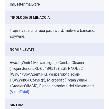
ImBetter malware
TIPOLOGIA DI MINACCIA
Trojan, virus che ruba password, malware bancario,
spyware.
NOMI RILEVATI
Avast (Win64:Malware-gen), Combo Cleaner
(Trojan.GenericKD.65489513), ESET-NOD32
(Win64/Spy.Agent.FK), Kaspersky (Trojan-
PSW.Win64.Coins.gr), Microsoft (Trojan:Win64
/Stealer.O!MSR), Elenco completo dei rilevamenti
(
VirusTotal
)
SINTOMI