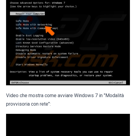
Video che mostra come avviare Windows 7 in "Modalità
provvisoria con rete":