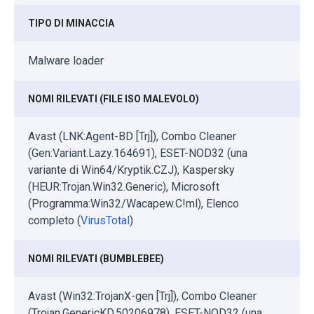
TIPO DI MINACCIA
Malware loader
NOMI RILEVATI (FILE ISO MALEVOLO)
Avast (LNK:Agent-BD [Trj]), Combo Cleaner
(Gen:Variant.Lazy.164691), ESET-NOD32 (una
variante di Win64/Kryptik.CZJ), Kaspersky
(HEUR:Trojan.Win32.Generic), Microsoft
(Programma:Win32/Wacapew.C!ml), Elenco
completo (
VirusTotal
)
NOMI RILEVATI (BUMBLEBEE)
Avast (Win32:TrojanX-gen [Trj]), Combo Cleaner
(Trojan.GenericKD.50206978), ESET-NOD32 (una