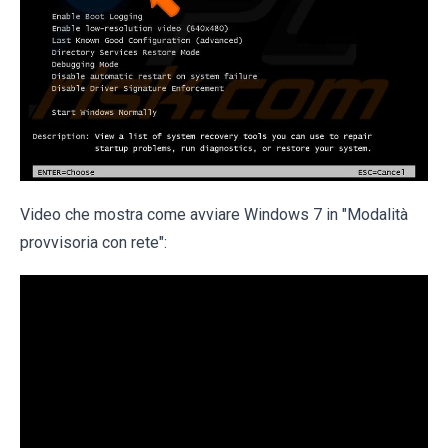
Video che mostra come avviare Windows 7 in "Modalità
provvisoria con rete":