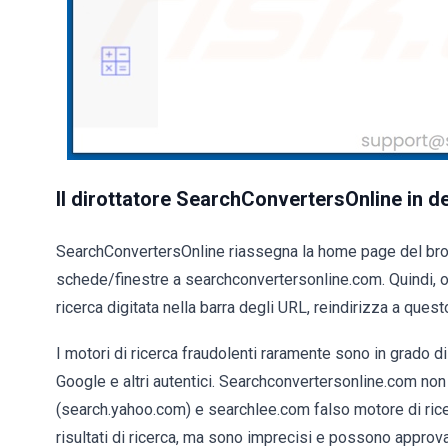
Il dirottatore SearchConvertersOnline in de
SearchConvertersOnline riassegna la home page del brows
schede/finestre a searchconvertersonline.com. Quindi, o
ricerca digitata nella barra degli URL, reindirizza a ques
I motori di ricerca fraudolenti raramente sono in grado di f
Google e altri autentici. Searchconvertersonline.com non
(search.yahoo.com) e searchlee.com falso motore di rice
risultati di ricerca, ma sono imprecisi e possono approva