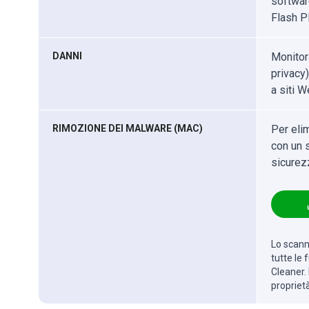
softwar
Flash Pl
DANNI
Monitor
privacy)
a siti W
RIMOZIONE DEI MALWARE (MAC)
Per eli
con un s
sicurez
Lo scanne
tutte le
Cleaner. 
propriet