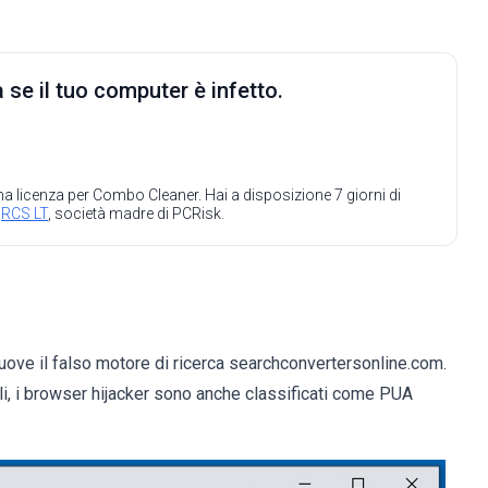
 se il tuo computer è infetto.
 una licenza per Combo Cleaner. Hai a disposizione 7 giorni di
a
RCS LT
, società madre di PCRisk.
ove il falso motore di ricerca searchconvertersonline.com.
irli, i browser hijacker sono anche classificati come PUA