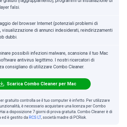
e gratuiti (raggruppamento), programmi di installazione di
ayer falsi.
aggio del browser Internet (potenziali problemi di
, visualizzazione di annunci indesiderati, reindirizzamenti
eb dubbi.
minare possibili infezioni malware, scansiona il tuo Mac
oftware antivirus legittimo. I nostri ricercatori di
za consigliano di utilizzare Combo Cleaner.
Scarica Combo Cleaner per Mac
r gratuito controlla se il tuo computer è infetto. Per utilizzare
 funzionalità, è necessario acquistare una licenza per Combo
Hai a disposizione 7 giorni di prova gratuita. Combo Cleaner è di
à ed è gestito da
RCS LT
, società madre di PCRisk.