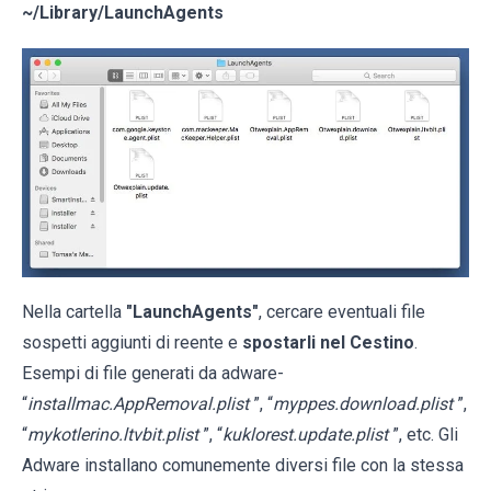
~/Library/LaunchAgents
Nella cartella
"LaunchAgents"
, cercare eventuali file
sospetti aggiunti di reente e
spostarli nel Cestino
.
Esempi di file generati da adware-
“
installmac.AppRemoval.plist
”, “
myppes.download.plist
”,
“
mykotlerino.ltvbit.plist
”, “
kuklorest.update.plist
”, etc. Gli
Adware installano comunemente diversi file con la stessa