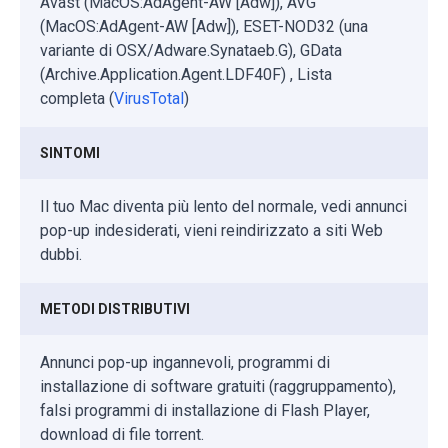
Avast (MacOS:AdAgent-AW [Adw]), AVG
(MacOS:AdAgent-AW [Adw]), ESET-NOD32 (una
variante di OSX/Adware.Synataeb.G), GData
(Archive.Application.Agent.LDF40F) , Lista
completa (
VirusTotal
)
SINTOMI
Il tuo Mac diventa più lento del normale, vedi annunci
pop-up indesiderati, vieni reindirizzato a siti Web
dubbi.
METODI DISTRIBUTIVI
Annunci pop-up ingannevoli, programmi di
installazione di software gratuiti (raggruppamento),
falsi programmi di installazione di Flash Player,
download di file torrent.