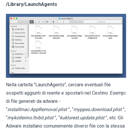
/Library/LaunchAgents
Nella cartella "LaunchAgents", cercare eventuali file
sospetti aggiunti di reente e spostarli nel Cestino. Esempi
di file generati da adware -
“
installmac.AppRemoval.plist
”, “
myppes.download.plist
”,
“
mykotlerino.ltvbit.plist
”, “
kuklorest.update.plist
”, etc. Gli
Adware installano comunemente diversi file con la stessa