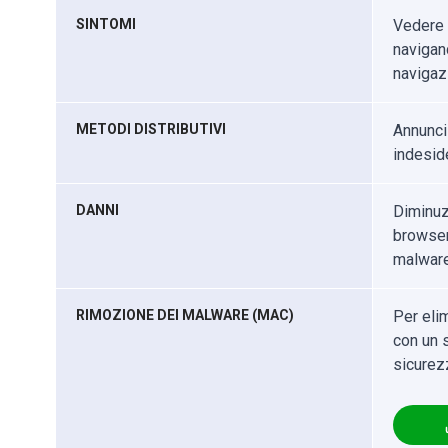
SINTOMI
Vedere a
navigand
navigazi
METODI DISTRIBUTIVI
Annunci
indesid
DANNI
Diminuz
browser 
malware
RIMOZIONE DEI MALWARE (MAC)
Per eli
con un s
sicurez