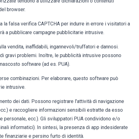
orizzate tendono a utilizzare dichiarazioni o contenuti
 del browser.
la falsa verifica CAPTCHA per indurre in errore i visitatori a
zierà a pubblicare campagne pubblicitarie intrusive.
a vendita, inaffidabili, ingannevoli/truffatori e dannosi.
 di gravi problemi. Inoltre, le pubblicità intrusive possono
i nascosto software (ad es. PUA).
erse combinazioni. Per elaborare, questo software può
ie intrusive.
ento dei dati. Possono registrare l'attività di navigazione
ecc.) e raccogliere informazioni sensibili estratte da esso
one personale, ecc.). Gli sviluppatori PUA condividono e/o
inali informatici). In sintesi, la presenza di app indesiderate
e finanziarie e persino furto di identità.