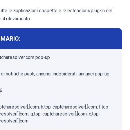
tutte le applicazioni sospette e le estensioni/plug-in del
il rilevamento.
MARIO:
tcharesolver.com pop-up
di notifiche push, annunci indesiderati, annunci pop-up
26
ptcharesolver[.]com; h.top-captcharesolver[.]com; f.top-
resolver[.]com; g.top-captcharesolver[.]com; c.top-
resolver[.]com