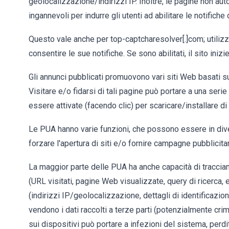
geolocalizzazione/indirizzi IP. Inoltre, le pagine non aut
ingannevoli per indurre gli utenti ad abilitare le notifiche
Questo vale anche per top-captcharesolver[.]com; utilizza 
consentire le sue notifiche. Se sono abilitati, il sito ini
Gli annunci pubblicati promuovono vari siti Web basati sull
Visitare e/o fidarsi di tali pagine può portare a una serie
essere attivate (facendo clic) per scaricare/installare d
Le PUA hanno varie funzioni, che possono essere in div
forzare l'apertura di siti e/o fornire campagne pubblicitar
La maggior parte delle PUA ha anche capacità di tracciam
(URL visitati, pagine Web visualizzate, query di ricerca, 
(indirizzi IP/geolocalizzazione, dettagli di identificazi
vendono i dati raccolti a terze parti (potenzialmente crim
sui dispositivi può portare a infezioni del sistema, perdit