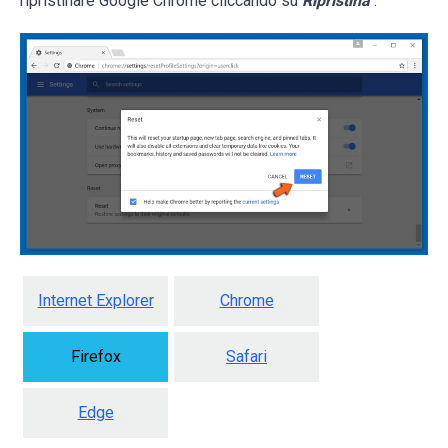
ripristinare Google Chrome cliccando su
Ripristina
.
Internet Explorer
Chrome
Firefox
Safari
Edge