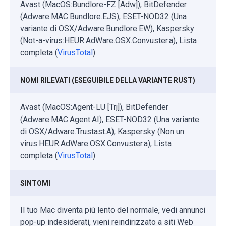
Avast (MacOS:Bundlore-FZ [Adw]), BitDefender
(Adware.MAC.Bundlore.EJS), ESET-NOD32 (Una
variante di OSX/Adware.Bundlore.EW), Kaspersky
(Not-a-virus:HEUR:AdWare.OSX.Convuster.a), Lista
completa (
VirusTotal
)
NOMI RILEVATI (ESEGUIBILE DELLA VARIANTE RUST)
Avast (MacOS:Agent-LU [Trj]), BitDefender
(Adware.MAC.Agent.AI), ESET-NOD32 (Una variante
di OSX/Adware.Trustast.A), Kaspersky (Non un
virus:HEUR:AdWare.OSX.Convuster.a), Lista
completa (
VirusTotal
)
SINTOMI
Il tuo Mac diventa più lento del normale, vedi annunci
pop-up indesiderati, vieni reindirizzato a siti Web