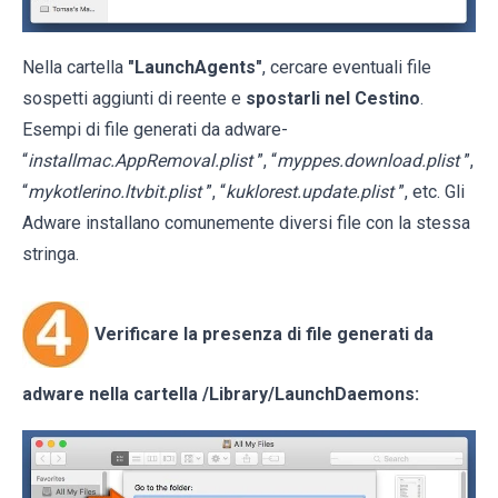
Nella cartella
"LaunchAgents"
, cercare eventuali file
sospetti aggiunti di reente e
spostarli nel Cestino
.
Esempi di file generati da adware-
“
installmac.AppRemoval.plist
”, “
myppes.download.plist
”,
“
mykotlerino.ltvbit.plist
”, “
kuklorest.update.plist
”, etc. Gli
Adware installano comunemente diversi file con la stessa
stringa.
Verificare la presenza di file generati da
adware nella cartella
/Library/LaunchDaemons
: