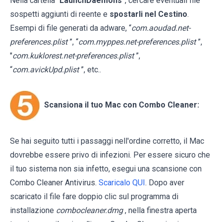
Nella cartella “
LaunchDaemons
”, cercare eventuali file
sospetti aggiunti di reente e
spostarli nel Cestino
.
Esempi di file generati da adware, “
com.aoudad.net-
preferences.plist
”, “
com.myppes.net-preferences.plist
”,
"
com.kuklorest.net-preferences.plist
”,
“
com.avickUpd.plist
”, etc..
Scansiona il tuo Mac con Combo Cleaner:
Se hai seguito tutti i passaggi nell'ordine corretto, il Mac
dovrebbe essere privo di infezioni. Per essere sicuro che
il tuo sistema non sia infetto, esegui una scansione con
Combo Cleaner Antivirus.
Scaricalo QUI
. Dopo aver
scaricato il file fare doppio clic sul programma di
installazione
combocleaner.dmg
, nella finestra aperta