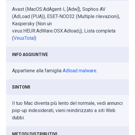
Avast (MacOS:AdAgent-L [Adw]), Sophos AV
(AdLoad (PUA)), ESET-NOD32 (Multiple rilevazioni),
Kaspersky (Non un
virus:HEUR:AdWare.OSX.Adload.j), Lista completa
(
VirusTotal
)
INFO AGGIUNTIVE
Appartiene alla famiglia
Adload malware
.
SINTOMI
Il tuo Mac diventa più lento del normale, vedi annunci
pop-up indesiderati, vieni reindirizzato a siti Web
dubbi.
METODI DISTRIBUTIVI