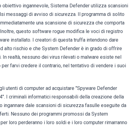
to obiettivo ingannevole, Sistema Defender utilizza scansioni
falsi messaggi di avviso di sicurezza. Il programma di solito
zia immediatamente una scansione di sicurezza che comporta
 Inoltre, questo software rogue modifica le voci di registro
are installato. I creatori di questa truffa intendono dare
ad alto rischio e che System Defender è in grado di offrire
 In realtà, nessuno dei virus rilevati o malware esiste nel
r farvi credere il contrario, nel tentativo di vendere i suoi
gli utenti di computer ad acquistare "Spyware Defender
. I criminali informatici responsabili della creazione della
o ingannare dale scansioni di sicurezza fasulle eseguite da
offerti. Nessuno dei programmi promossi da System
per loro perderanno i loro soldi e i loro computer rimarranno