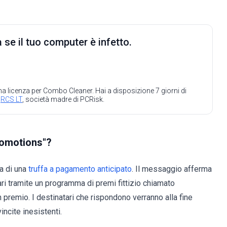
 se il tuo computer è infetto.
 una licenza per Combo Cleaner. Hai a disposizione 7 giorni di
a
RCS LT
, società madre di PCRisk.
romotions"?
a di una
truffa a pagamento anticipato
. Il messaggio afferma
lari tramite un programma di premi fittizio chiamato
remio. I destinatari che rispondono verranno alla fine
ncite inesistenti.