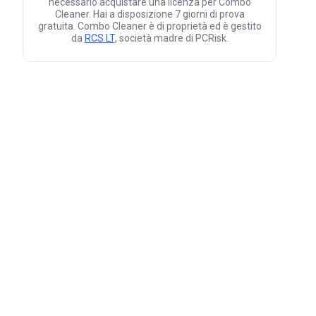
necessario acquistare una licenza per Combo
Cleaner. Hai a disposizione 7 giorni di prova
gratuita. Combo Cleaner è di proprietà ed è gestito
da
RCS LT
, società madre di PCRisk.