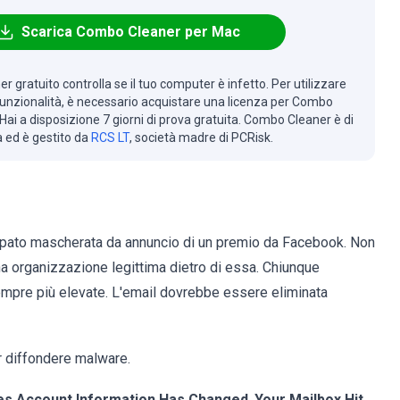
Scarica Combo Cleaner per Mac
r gratuito controlla se il tuo computer è infetto. Per utilizzare
 funzionalità, è necessario acquistare una licenza per Combo
Hai a disposizione 7 giorni di prova gratuita. Combo Cleaner è di
à ed è gestito da
RCS LT
, società madre di PCRisk.
cipato mascherata da annuncio di un premio da Facebook. Non
na organizzazione legittima dietro di essa. Chiunque
sempre più elevate. L'email dovrebbe essere eliminata
r diffondere malware.
nes Account Information Has Changed
,
Your Mailbox Hit