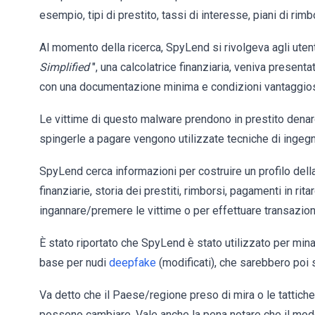
esempio, tipi di prestito, tassi di interesse, piani di rimbor
Al momento della ricerca, SpyLend si rivolgeva agli utenti
Simplified
", una calcolatrice finanziaria, veniva presentat
con una documentazione minima e condizioni vantaggio
Le vittime di questo malware prendono in prestito denaro 
spingerle a pagare vengono utilizzate tecniche di ingegne
SpyLend cerca informazioni per costruire un profilo della 
finanziarie, storia dei prestiti, rimborsi, pagamenti in rit
ingannare/premere le vittime o per effettuare transazioni
È stato riportato che SpyLend è stato utilizzato per min
base per nudi
deepfake
(modificati), che sarebbero poi st
Va detto che il Paese/regione preso di mira o le tattiche
possono cambiare. Vale anche la pena notare che il mod