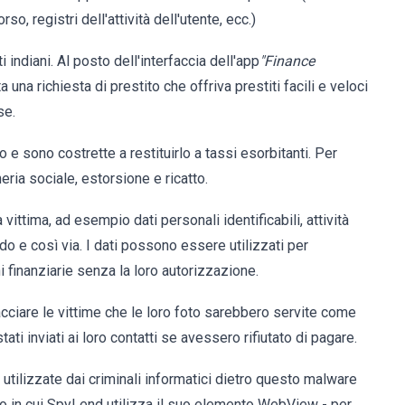
so, registri dell'attività dell'utente, ecc.)
 indiani. Al posto dell'interfaccia dell'app
"Finance
a una richiesta di prestito che offriva prestiti facili e veloci
se.
e sono costrette a restituirlo a tassi esorbitanti. Per
ria sociale, estorsione e ricatto.
vittima, ad esempio dati personali identificabili, attività
ardo e così via. I dati possono essere utilizzati per
 finanziarie senza la loro autorizzazione.
acciare le vittime che le loro foto sarebbero servite come
ati inviati ai loro contatti se avessero rifiutato di pagare.
 utilizzate dai criminali informatici dietro questo malware
o in cui SpyLend utilizza il suo elemento WebView - per