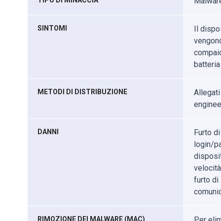
TIPO DI MINACCIA
Malware
SINTOMI
Il disp
vengono
compaion
batteria
METODI DI DISTRIBUZIONE
Allegati
engineer
DANNI
Furto di
login/pa
disposit
velocità
furto d
comunic
RIMOZIONE DEI MALWARE (MAC)
Per eli