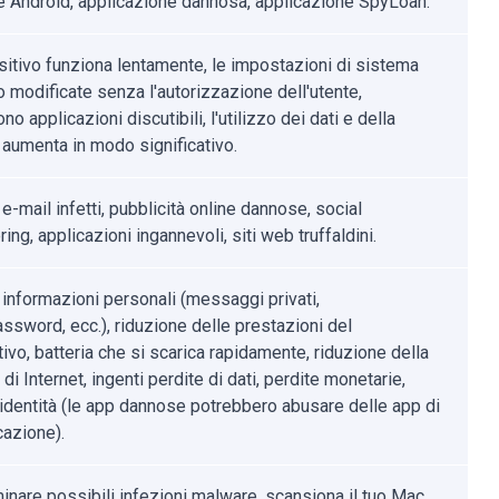
 Android, applicazione dannosa, applicazione SpyLoan.
ositivo funziona lentamente, le impostazioni di sistema
 modificate senza l'autorizzazione dell'utente,
o applicazioni discutibili, l'utilizzo dei dati e della
 aumenta in modo significativo.
 e-mail infetti, pubblicità online dannose, social
ing, applicazioni ingannevoli, siti web truffaldini.
 informazioni personali (messaggi privati,
ssword, ecc.), riduzione delle prestazioni del
ivo, batteria che si scarica rapidamente, riduzione della
 di Internet, ingenti perdite di dati, perdite monetarie,
i identità (le app dannose potrebbero abusare delle app di
azione).
minare possibili infezioni malware, scansiona il tuo Mac