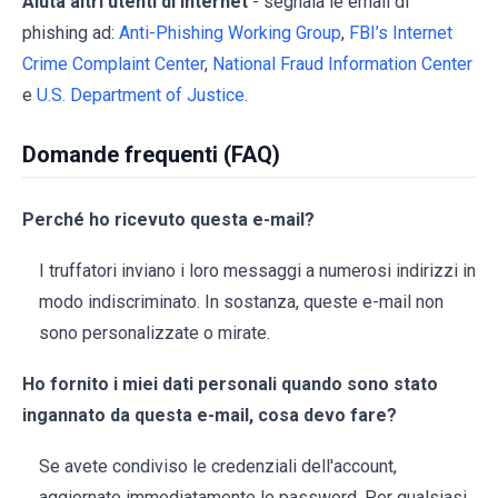
Aiuta altri utenti di Internet
- segnala le email di
phishing ad:
Anti-Phishing Working Group
,
FBI’s Internet
Crime Complaint Center
,
National Fraud Information Center
e
U.S. Department of Justice
.
Domande frequenti (FAQ)
Perché ho ricevuto questa e-mail?
I truffatori inviano i loro messaggi a numerosi indirizzi in
modo indiscriminato. In sostanza, queste e-mail non
sono personalizzate o mirate.
Ho fornito i miei dati personali quando sono stato
ingannato da questa e-mail, cosa devo fare?
Se avete condiviso le credenziali dell'account,
aggiornate immediatamente le password. Per qualsiasi