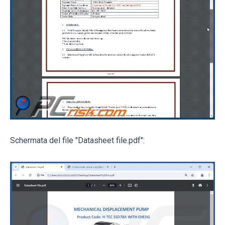
Schermata del file "Datasheet file.pdf":