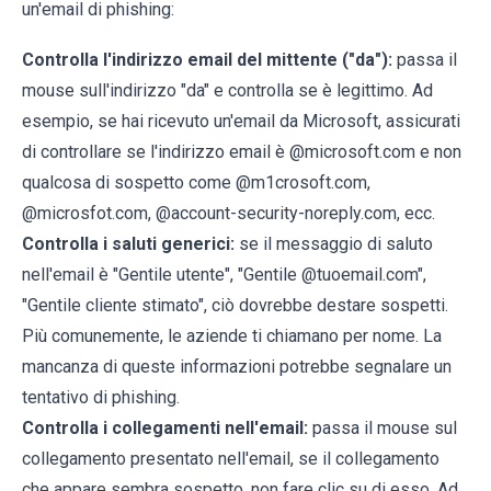
un'email di phishing:
Controlla l'indirizzo email del mittente ("da"):
passa il
mouse sull'indirizzo "da" e controlla se è legittimo. Ad
esempio, se hai ricevuto un'email da Microsoft, assicurati
di controllare se l'indirizzo email è @microsoft.com e non
qualcosa di sospetto come @m1crosoft.com,
@microsfot.com, @account-security-noreply.com, ecc.
Controlla i saluti generici:
se il messaggio di saluto
nell'email è "Gentile utente", "Gentile @tuoemail.com",
"Gentile cliente stimato", ciò dovrebbe destare sospetti.
Più comunemente, le aziende ti chiamano per nome. La
mancanza di queste informazioni potrebbe segnalare un
tentativo di phishing.
Controlla i collegamenti nell'email:
passa il mouse sul
collegamento presentato nell'email, se il collegamento
che appare sembra sospetto, non fare clic su di esso. Ad