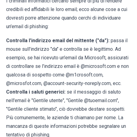
I criminali informatici cercano sempre di più di rendere
credibili ed affidabili le loro email; ecco alcune cose a cui
dovresti porre attenzione quando cerchi di individuare
un'email di phishing:
Controlla l'indirizzo email del mittente ("da"):
passa il
mouse sull'indirizzo "da" e controlla se è legittimo. Ad
esempio, se hai ricevuto un'email da Microsoft, assicurati
di controllare se l'indirizzo email è @microsoft.com e non
qualcosa di sospetto come @m1crosoft.com,
@microsfot.com, @account-security-noreply.com, ecc.
Controlla i saluti generici:
se il messaggio di saluto
nell'email è "Gentile utente", "Gentile @tuoemail.com",
"Gentile cliente stimato", ciò dovrebbe destare sospetti.
Più comunemente, le aziende ti chiamano per nome. La
mancanza di queste informazioni potrebbe segnalare un
tentativo di phishing.