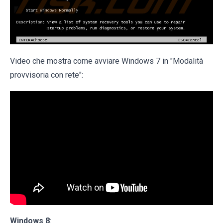
Video che mostra come avviare Windows 7 in "Modalità
provvisoria con rete":
Windows 8
: