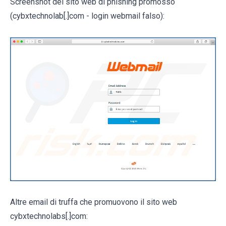
Screenshot del sito web di phishing promosso
(cybxtechnolab[.]com - login webmail falso):
Altre email di truffa che promuovono il sito web
cybxtechnolabs[.]com: