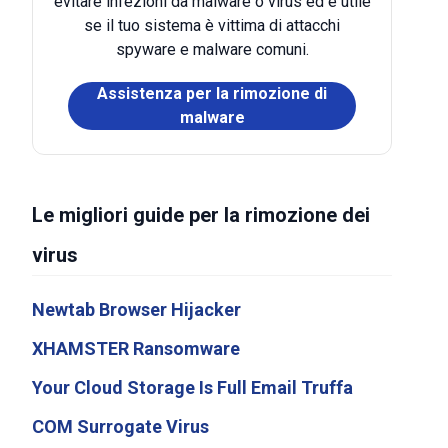
evitare infezioni da malware o virus ed è utile
se il tuo sistema è vittima di attacchi
spyware e malware comuni.
Assistenza per la rimozione di
malware
Le migliori guide per la rimozione dei
virus
Newtab Browser Hijacker
XHAMSTER Ransomware
Your Cloud Storage Is Full Email Truffa
COM Surrogate Virus