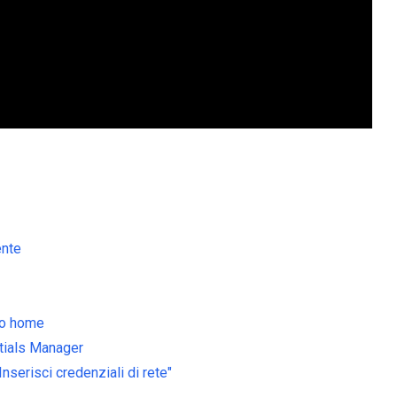
ente
po home
ntials Manager
serisci credenziali di rete"