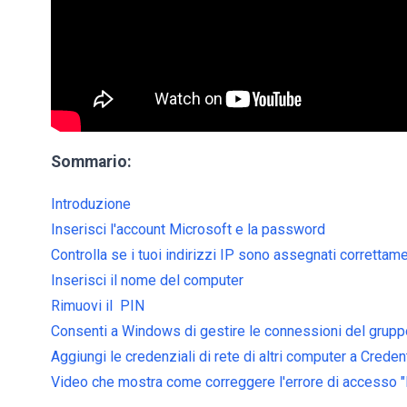
Sommario:
Introduzione
Inserisci l'account Microsoft e la password
Controlla se i tuoi indirizzi IP sono assegnati correttam
Inserisci il nome del computer
Rimuovi il PIN
Consenti a Windows di gestire le connessioni del grup
Aggiungi le credenziali di rete di altri computer a Crede
Video che mostra come correggere l'errore di accesso "In